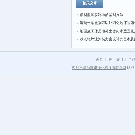
相关文章
预制型塑胶跑道的鉴别方法
混凝土染色剂可以让固化地坪的颜
丰富多彩
地面施工使用混凝土密封渗透固化
浅谈地坪漆涂装方案设计的基本思
首页
关于我们
产
|
|
深圳市卓加环保净化科技有限公司
版权