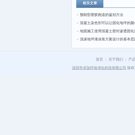
相关文章
预制型塑胶跑道的鉴别方法
混凝土染色剂可以让固化地坪的颜
丰富多彩
地面施工使用混凝土密封渗透固化
浅谈地坪漆涂装方案设计的基本思
首页
关于我们
产
|
|
深圳市卓加环保净化科技有限公司
版权