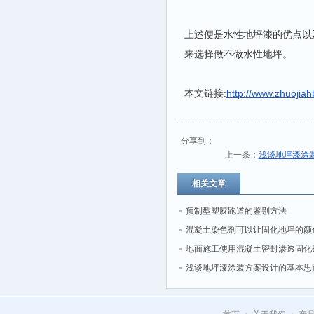
上述便是水性地坪漆的优点以
来选择做不做水性地坪。
本文链接:
http://www.zhuojia
分享到：
上一条：
浅谈地坪漆涂
相关文章
预制型塑胶跑道的鉴别方法
混凝土染色剂可以让固化地坪的颜
丰富多彩
地面施工使用混凝土密封渗透固化
浅谈地坪漆涂装方案设计的基本思