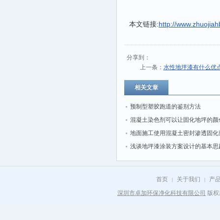
本文链接:
http://www.zhuojia
分享到：
上一条：
水性地坪漆有什么优
相关文章
预制型塑胶跑道的鉴别方法
混凝土染色剂可以让固化地坪的颜
丰富多彩
地面施工使用混凝土密封渗透固化
浅谈地坪漆涂装方案设计的基本思
首页
关于我们
产
|
|
深圳市卓加环保净化科技有限公司
版权